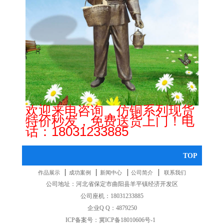
欢迎来电咨询，仿铜系列现货
特价秒发，免费送货上门！电
话：
18031233885
TOP
|
|
|
|
作品展示
成功案例
新闻中心
公司简介
联系我们
公司地址：河北省保定市曲阳县羊平镇经济开发区
公司座机：18031233885
企业Q Q：4879250
ICP备案号：
冀ICP备18010606号-1