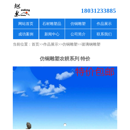
18031233885
网站首页
石材雕塑品
仿铜雕塑
作品展示
成功案例
新闻中心
公司简介
联系我们
当前位置：
首页
>>
作品展示
>>
仿铜雕塑
>>
玻璃钢雕塑
仿铜雕塑农耕系列 特价