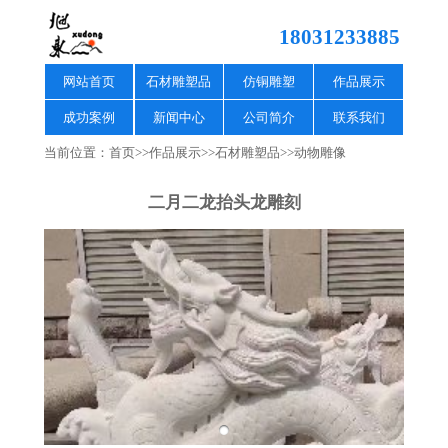
18031233885
网站首页
石材雕塑品
仿铜雕塑
作品展示
成功案例
新闻中心
公司简介
联系我们
当前位置：
首页
>>
作品展示
>>
石材雕塑品
>>
动物雕像
二月二龙抬头龙雕刻