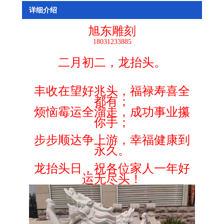
详细介绍
旭东雕刻
18031233885
二月初二，龙抬头。
丰收在望好兆头，福禄寿喜全
都有；
烦恼霉运全溜走，成功事业攥
你手；
步步顺达争上游，幸福健康到
永久。
龙抬头日，祝各位家人一年好
运无尽头！